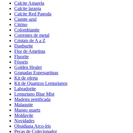
Calcite Amarela
Calcite laranja
Calcite Red Pagoda
Cianite azul
Citrino
Colombianite
Correntes de metal
Cristais de A a Z
Danburite
Flor de Ametista
Fluorite
Fósseis
Golden Healer
Granadas Espessartinas
Kit de oferta
Kit de Quartzos Lemurianos
Labradorite
Lemuriano Blue Mist
Madeira petrificada
Malaquite
Mango quartz
Moldavite
Novidades
Obsidiana Arco-íris
Peças de Colecionador