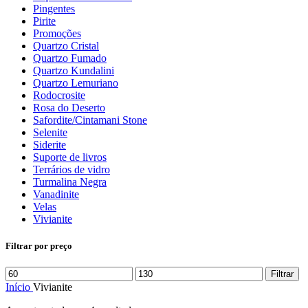
Pingentes
Pirite
Promoções
Quartzo Cristal
Quartzo Fumado
Quartzo Kundalini
Quartzo Lemuriano
Rodocrosite
Rosa do Deserto
Safordite/Cintamani Stone
Selenite
Siderite
Suporte de livros
Terrários de vidro
Turmalina Negra
Vanadinite
Velas
Vivianite
Filtrar por preço
Preço
Preço
Filtrar
mínimo
máximo
Início
Vivianite