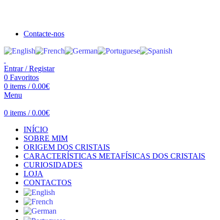
Seja bem vindo à Crystal Clear
Portes gratuitos acima de €100 para Portugal Continental!
Contacte-nos
Entrar / Registar
0
Favoritos
0
items
/
0.00
€
Menu
0
items
/
0.00
€
INÍCIO
SOBRE MIM
ORIGEM DOS CRISTAIS
CARACTERÍSTICAS METAFÍSICAS DOS CRISTAIS
CURIOSIDADES
LOJA
CONTACTOS