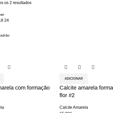
os os 2 resultados
bar
18
24
ADICIONAR
marela com formação
Calcite amarela form
flor #2
ela
Calcite Amarela