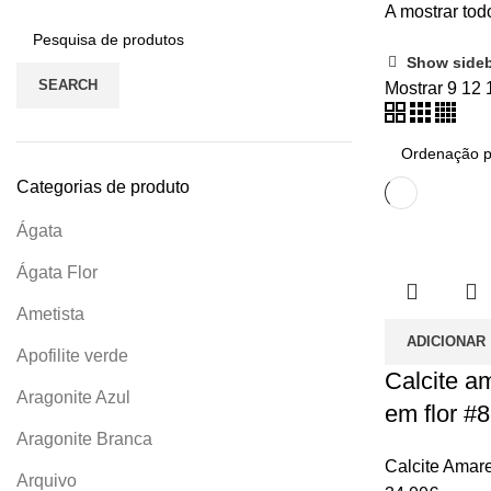
A mostrar tod
Show side
SEARCH
Mostrar
9
12
Categorias de produto
Ágata
Ágata Flor
Ametista
ADICIONAR
Apofilite verde
Calcite a
Aragonite Azul
em flor #8
Aragonite Branca
Calcite Amar
Arquivo