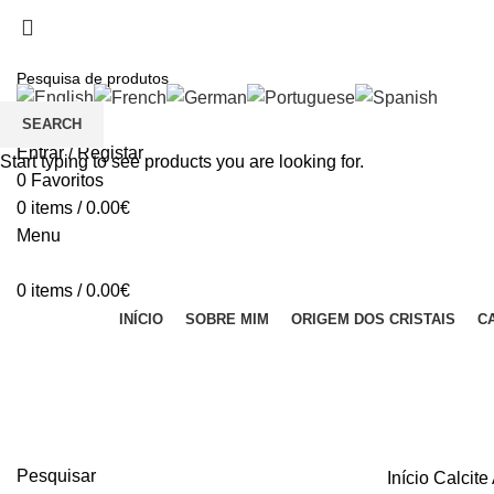
Seja bem vindo à Crystal Clear
Portes gratuitos acima de €100 para Portugal Continental
SEARCH
Entrar / Registar
Start typing to see products you are looking for.
0
Favoritos
0
items
/
0.00
€
Menu
0
items
/
0.00
€
INÍCIO
SOBRE MIM
ORIGEM DOS CRISTAIS
C
Calcite Amarela
Pesquisar
Início
Calcite