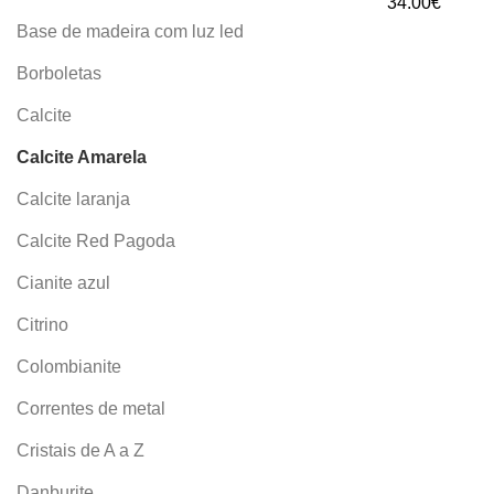
34.00
€
Base de madeira com luz led
Borboletas
Calcite
Calcite Amarela
Calcite laranja
Calcite Red Pagoda
Cianite azul
Citrino
Colombianite
Correntes de metal
Cristais de A a Z
Danburite