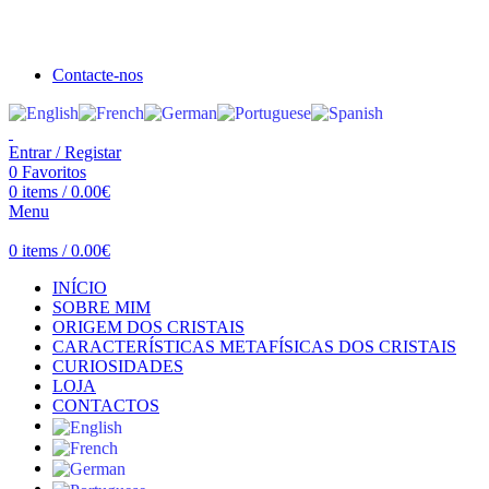
Seja bem vindo à Crystal Clear
Portes gratuitos acima de €100 para Portugal Continental!
Contacte-nos
Entrar / Registar
0
Favoritos
0
items
/
0.00
€
Menu
0
items
/
0.00
€
INÍCIO
SOBRE MIM
ORIGEM DOS CRISTAIS
CARACTERÍSTICAS METAFÍSICAS DOS CRISTAIS
CURIOSIDADES
LOJA
CONTACTOS