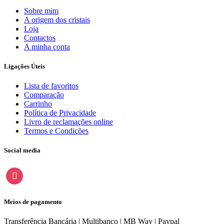
Sobre mim
A origem dos cristais
Loja
Contactos
A minha conta
Ligações Úteis
Lista de favoritos
Comparação
Carrinho
Política de Privacidade
Livro de reclamações online
Termos e Condições
Social media
instagram
Meios de pagamento
Transferência Bancária | Multibanco | MB Way | Paypal