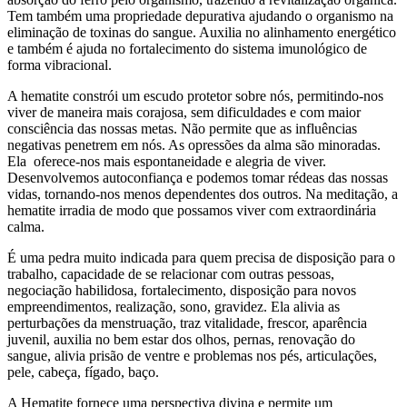
Tem também uma propriedade depurativa ajudando o organismo na
eliminação de toxinas do sangue. Auxilia no alinhamento energético
e também é ajuda no fortalecimento do sistema imunológico de
forma vibracional.
A hematite constrói um escudo protetor sobre nós, permitindo-nos
viver de maneira mais corajosa, sem dificuldades e com maior
consciência das nossas metas. Não permite que as influências
negativas penetrem em nós. As opressões da alma são minoradas.
Ela oferece-nos mais espontaneidade e alegria de viver.
Desenvolvemos autoconfiança e podemos tomar rédeas das nossas
vidas, tornando-nos menos dependentes dos outros. Na meditação, a
hematite irradia de modo que possamos viver com extraordinária
calma.
É uma pedra muito indicada para quem precisa de disposição para o
trabalho, capacidade de se relacionar com outras pessoas,
negociação habilidosa, fortalecimento, disposição para novos
empreendimentos, realização, sono, gravidez. Ela alivia as
perturbações da menstruação, traz vitalidade, frescor, aparência
juvenil, auxilia no bem estar dos olhos, pernas, renovação do
sangue, alivia prisão de ventre e problemas nos pés, articulações,
pele, cabeça, fígado, baço.
A Hematite fornece uma perspectiva divina e permite um