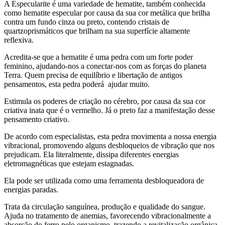
A Especularite é uma variedade de hematite, também conhecida
como hematite especular por causa da sua cor metálica que brilha
contra um fundo cinza ou preto, contendo cristais de
quartzoprismáticos que brilham na sua superfície altamente
reflexiva.
Acredita-se que a hematite é uma pedra com um forte poder
feminino, ajudando-nos a conectar-nos com as forças do planeta
Terra. Quem precisa de equilíbrio e libertação de antigos
pensamentos, esta pedra poderá ajudar muito.
Estimula os poderes de criação no cérebro, por causa da sua cor
criativa inata que é o vermelho. Já o preto faz a manifestação desse
pensamento criativo.
De acordo com especialistas, esta pedra movimenta a nossa energia
vibracional, promovendo alguns desbloqueios de vibração que nos
prejudicam. Ela literalmente, dissipa diferentes energias
eletromagnéticas que estejam estagnadas.
Ela pode ser utilizada como uma ferramenta desbloqueadora de
energias paradas.
Trata da circulação sanguínea, produção e qualidade do sangue.
Ajuda no tratamento de anemias, favorecendo vibracionalmente a
absorção do ferro pelo organismo, trazendo a revitalização orgânica.