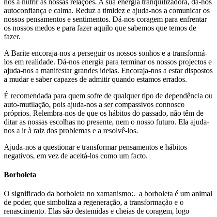
nos a nutrir as nossas relações. A sua energia tranquilizadora, dá-nos
autoconfiança e calma. Reduz a timidez e ajuda-nos a comunicar os
nossos pensamentos e sentimentos. Dá-nos coragem para enfrentar
os nossos medos e para fazer aquilo que sabemos que temos de
fazer.
A Barite encoraja-nos a perseguir os nossos sonhos e a transformá-
los em realidade. Dá-nos energia para terminar os nossos projectos e
ajuda-nos a manifestar grandes ideias. Encoraja-nos a estar dispostos
a mudar e saber capazes de admitir quando estamos errados.
É recomendada para quem sofre de qualquer tipo de dependência ou
auto-mutilação, pois ajuda-nos a ser compassivos connosco
próprios. Relembra-nos de que os hábitos do passado, não têm de
ditar as nossas escolhas no presente, nem o nosso futuro. Ela ajuda-
nos a ir à raiz dos problemas e a resolvê-los.
Ajuda-nos a questionar e transformar pensamentos e hábitos
negativos, em vez de aceitá-los como um facto.
Borboleta
O significado da borboleta no xamanismo:. a borboleta é um animal
de poder, que simboliza a regeneração, a transformação e o
renascimento. Elas são destemidas e cheias de coragem, logo