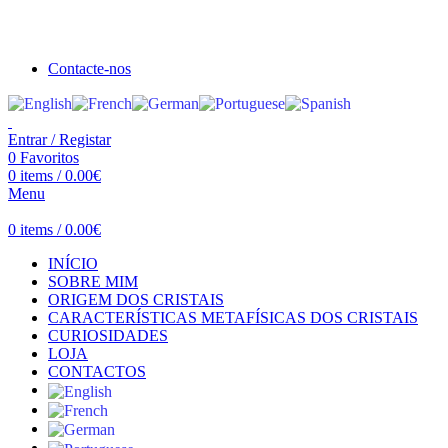
Seja bem vindo à Crystal Clear
Portes gratuitos acima de €100 para Portugal Continental!
Contacte-nos
Entrar / Registar
0
Favoritos
0
items
/
0.00
€
Menu
0
items
/
0.00
€
INÍCIO
SOBRE MIM
ORIGEM DOS CRISTAIS
CARACTERÍSTICAS METAFÍSICAS DOS CRISTAIS
CURIOSIDADES
LOJA
CONTACTOS