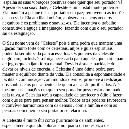
espalha as suas vibrações positivas onde quer que seu portador vá.
Apesar da sua suavidade, a Celestite é um cristal muito poderoso.
Ela mantém a psique de seu portador em paz, removendo as tensões
da sua vida. Ela auxilia, também, a observar os pensamentos
negativos e os problemas e suaviza-os. Ela incentiva o trabalho
construtivo e aguça a imaginação, fazendo com que o seu portador
sai da estagnação.
O Seu nome vem de “Celeste” pois é uma pedra que mantém uma
ligação muito forte com os celestiais, anjos e guias espirituais
podendo ser utilizada para acessá-los. Os poderes da Celestite
englobam, inclusivé, a força necessária para aqueles que participam
de jogos que exijam força mental. Devido à sua capacidade de
elevar os níveis de energia, a Celestita é uma ótima pedra para
manter o equilíbrio diante da vida. Ela consolida a espontaneidade e
facilita a comunicação com mundos divinos, promove a realização
dos sonhos e os pensamentos de quem a usa são purificados. Até
mesmo nas situações em que o seu portador possa estar dominado
pela raiva, a Celestita terá a capacidade de arrefecer o ódio e fazer
com que se pare para pensar melhor. Todos estes poderes favorecem
o convívio harmonioso com os demais , com a família e com as
pessoas com quem o seu portador se relaciona.
A Celestita é muito útil como purificadora de ambientes,
especialmente quando colocada no quarto ou no espaço de