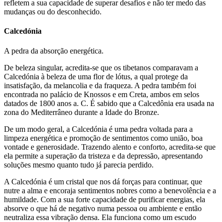
refletem a sua capacidade de superar desafios e não ter medo das
mudanças ou do desconhecido.
Calcedónia
A pedra da absorção energética.
De beleza singular, acredita-se que os tibetanos comparavam a
Calcedónia à beleza de uma flor de lótus, a qual protege da
insatisfação, da melancolia e da fraqueza. A pedra também foi
encontrada no palácio de Knossos e em Creta, ambos em selos
datados de 1800 anos a. C. É sabido que a Calcedônia era usada na
zona do Mediterrâneo durante a Idade do Bronze.
De um modo geral, a Calcedónia é uma pedra voltada para a
limpeza energética e promoção de sentimentos como união, boa
vontade e generosidade. Trazendo alento e conforto, acredita-se que
ela permite a superação da tristeza e da depressão, apresentando
soluções mesmo quanto tudo já parecia perdido.
A Calcedónia é um cristal que nos dá forças para continuar, que
nutre a alma e encoraja sentimentos nobres como a benevolência e a
humildade. Com a sua forte capacidade de purificar energias, ela
absorve o que há de negativo numa pessoa ou ambiente e então
neutraliza essa vibração densa. Ela funciona como um escudo