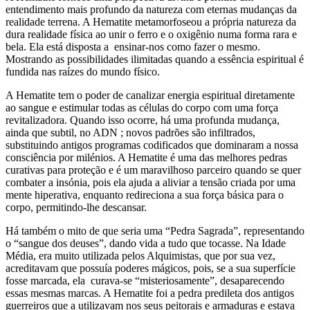
entendimento mais profundo da natureza com eternas mudanças da
realidade terrena. A Hematite metamorfoseou a própria natureza da
dura realidade física ao unir o ferro e o oxigênio numa forma rara e
bela. Ela está disposta a ensinar-nos como fazer o mesmo.
Mostrando as possibilidades ilimitadas quando a essência espiritual é
fundida nas raízes do mundo físico.
A Hematite tem o poder de canalizar energia espiritual diretamente
ao sangue e estimular todas as células do corpo com uma força
revitalizadora. Quando isso ocorre, há uma profunda mudança,
ainda que subtil, no ADN ; novos padrões são infiltrados,
substituindo antigos programas codificados que dominaram a nossa
consciência por milénios. A Hematite é uma das melhores pedras
curativas para proteção e é um maravilhoso parceiro quando se quer
combater a insónia, pois ela ajuda a aliviar a tensão criada por uma
mente hiperativa, enquanto redireciona a sua força básica para o
corpo, permitindo-lhe descansar.
Há também o mito de que seria uma “Pedra Sagrada”, representando
o “sangue dos deuses”, dando vida a tudo que tocasse. Na Idade
Média, era muito utilizada pelos Alquimistas, que por sua vez,
acreditavam que possuía poderes mágicos, pois, se a sua superfície
fosse marcada, ela curava-se “misteriosamente”, desaparecendo
essas mesmas marcas. A Hematite foi a pedra predileta dos antigos
guerreiros que a utilizavam nos seus peitorais e armaduras e estava