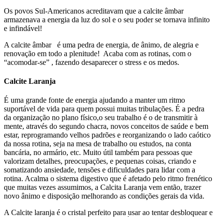
Os povos Sul-Americanos acreditavam que a calcite âmbar
armazenava a energia da luz do sol e o seu poder se tornava infinito
e infindável!
A calcite âmbar
é uma pedra de energia, de ânimo, de alegria e
renovação em todo a plenitude!
Acaba com as rotinas, com o
“acomodar-se” , fazendo desaparecer o stress e os medos.
Calcite Laranja
É uma grande fonte de energia ajudando a manter um ritmo
suportável de vida para quem possui muitas tribulações. É a pedra
da organização no plano físico,o seu trabalho é o de transmitir à
mente, através do segundo chacra, novos conceitos de saúde e bem
estar, reprogramando velhos padrões e reorganizando o lado caótico
da nossa rotina, seja na mesa de trabalho ou estudos, na conta
bancária, no armário, etc. Muito útil também para pessoas que
valorizam detalhes, preocupações, e pequenas coisas, criando e
somatizando ansiedade, tensões e dificuldades para lidar com a
rotina. Acalma o sistema digestivo que é afetado pelo ritmo frenético
que muitas vezes assumimos, a Calcita Laranja vem então, trazer
novo ânimo e disposição melhorando as condições gerais da vida.
A Calcite laranja é o cristal perfeito para usar ao tentar desbloquear e