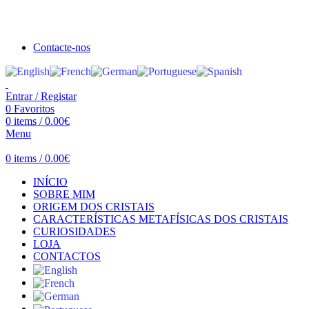
Seja bem vindo à Crystal Clear
Portes gratuitos acima de €100 para Portugal Continental!
Contacte-nos
Entrar / Registar
0
Favoritos
0
items
/
0.00
€
Menu
0
items
/
0.00
€
INÍCIO
SOBRE MIM
ORIGEM DOS CRISTAIS
CARACTERÍSTICAS METAFÍSICAS DOS CRISTAIS
CURIOSIDADES
LOJA
CONTACTOS