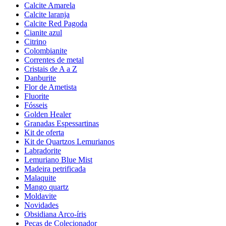
Calcite Amarela
Calcite laranja
Calcite Red Pagoda
Cianite azul
Citrino
Colombianite
Correntes de metal
Cristais de A a Z
Danburite
Flor de Ametista
Fluorite
Fósseis
Golden Healer
Granadas Espessartinas
Kit de oferta
Kit de Quartzos Lemurianos
Labradorite
Lemuriano Blue Mist
Madeira petrificada
Malaquite
Mango quartz
Moldavite
Novidades
Obsidiana Arco-íris
Peças de Colecionador