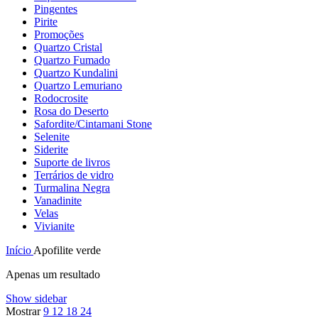
Pingentes
Pirite
Promoções
Quartzo Cristal
Quartzo Fumado
Quartzo Kundalini
Quartzo Lemuriano
Rodocrosite
Rosa do Deserto
Safordite/Cintamani Stone
Selenite
Siderite
Suporte de livros
Terrários de vidro
Turmalina Negra
Vanadinite
Velas
Vivianite
Início
Apofilite verde
Apenas um resultado
Show sidebar
Mostrar
9
12
18
24