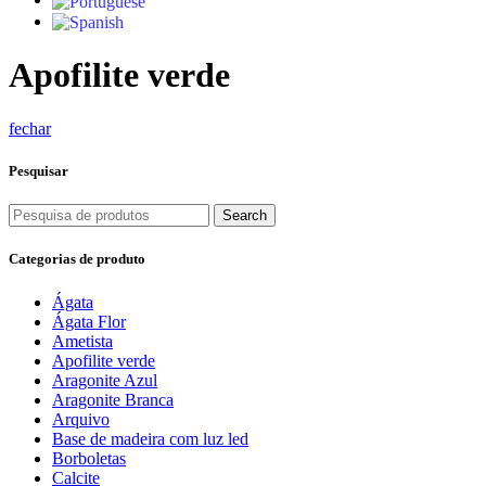
Apofilite verde
fechar
Pesquisar
Search
Categorias de produto
Ágata
Ágata Flor
Ametista
Apofilite verde
Aragonite Azul
Aragonite Branca
Arquivo
Base de madeira com luz led
Borboletas
Calcite