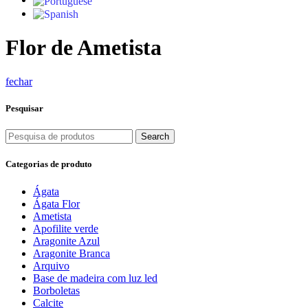
Flor de Ametista
fechar
Pesquisar
Search
Categorias de produto
Ágata
Ágata Flor
Ametista
Apofilite verde
Aragonite Azul
Aragonite Branca
Arquivo
Base de madeira com luz led
Borboletas
Calcite