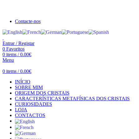
Seja bem vindo à Crystal Clear
Portes gratuitos acima de €100 para Portugal Continental!
Contacte-nos
Entrar / Registar
0
Favoritos
0
items
/
0.00
€
Menu
0
items
/
0.00
€
INÍCIO
SOBRE MIM
ORIGEM DOS CRISTAIS
CARACTERÍSTICAS METAFÍSICAS DOS CRISTAIS
CURIOSIDADES
LOJA
CONTACTOS