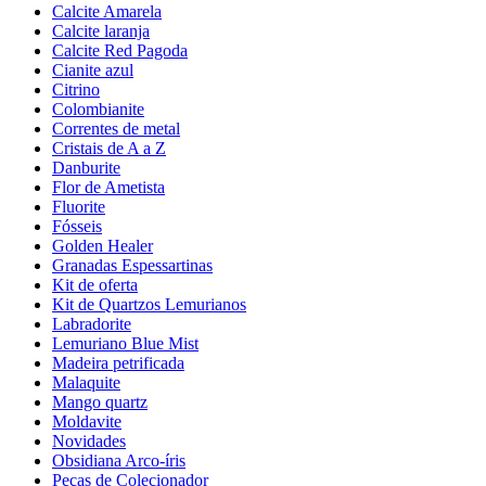
Calcite Amarela
Calcite laranja
Calcite Red Pagoda
Cianite azul
Citrino
Colombianite
Correntes de metal
Cristais de A a Z
Danburite
Flor de Ametista
Fluorite
Fósseis
Golden Healer
Granadas Espessartinas
Kit de oferta
Kit de Quartzos Lemurianos
Labradorite
Lemuriano Blue Mist
Madeira petrificada
Malaquite
Mango quartz
Moldavite
Novidades
Obsidiana Arco-íris
Peças de Colecionador