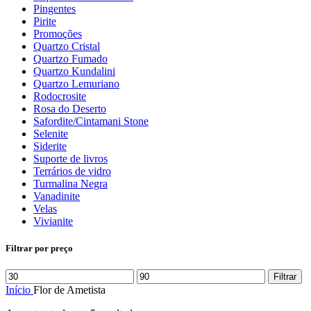
Pingentes
Pirite
Promoções
Quartzo Cristal
Quartzo Fumado
Quartzo Kundalini
Quartzo Lemuriano
Rodocrosite
Rosa do Deserto
Safordite/Cintamani Stone
Selenite
Siderite
Suporte de livros
Terrários de vidro
Turmalina Negra
Vanadinite
Velas
Vivianite
Filtrar por preço
Preço
Preço
Filtrar
mínimo
máximo
Início
Flor de Ametista