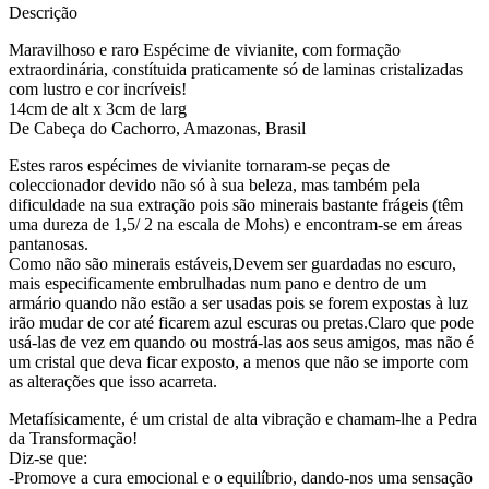
Descrição
Maravilhoso e raro Espécime de vivianite, com formação
extraordinária, constítuida praticamente só de laminas cristalizadas
com lustro e cor incríveis!
14cm de alt x 3cm de larg
De Cabeça do Cachorro, Amazonas, Brasil
Estes raros espécimes de vivianite tornaram-se peças de
coleccionador devido não só à sua beleza, mas também pela
dificuldade na sua extração pois são minerais bastante frágeis (têm
uma dureza de 1,5/ 2 na escala de Mohs) e encontram-se em áreas
pantanosas.
Como não são minerais estáveis,Devem ser guardadas no escuro,
mais especificamente embrulhadas num pano e dentro de um
armário quando não estão a ser usadas pois se forem expostas à luz
irão mudar de cor até ficarem azul escuras ou pretas.Claro que pode
usá-las de vez em quando ou mostrá-las aos seus amigos, mas não é
um cristal que deva ficar exposto, a menos que não se importe com
as alterações que isso acarreta.
Metafísicamente, é um cristal de alta vibração e chamam-lhe a Pedra
da Transformação!
Diz-se que:
-Promove a cura emocional e o equilíbrio, dando-nos uma sensação