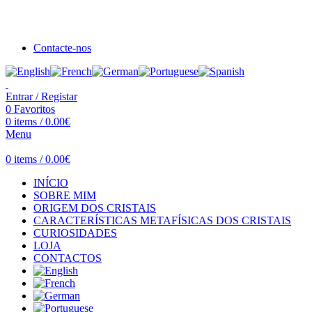
Seja bem vindo à Crystal Clear
Portes gratuitos acima de €100 para Portugal Continental!
Contacte-nos
Entrar / Registar
0
Favoritos
0
items
/
0.00
€
Menu
0
items
/
0.00
€
INÍCIO
SOBRE MIM
ORIGEM DOS CRISTAIS
CARACTERÍSTICAS METAFÍSICAS DOS CRISTAIS
CURIOSIDADES
LOJA
CONTACTOS