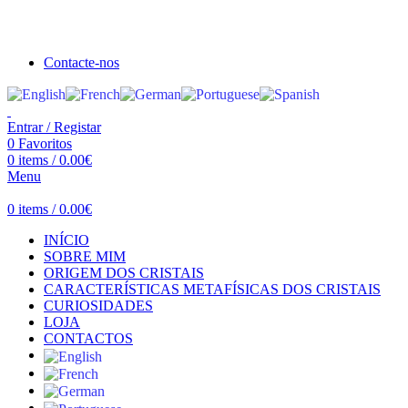
Seja bem vindo à Crystal Clear
Portes gratuitos acima de €100 para Portugal Continental!
Contacte-nos
Entrar / Registar
0
Favoritos
0
items
/
0.00
€
Menu
0
items
/
0.00
€
INÍCIO
SOBRE MIM
ORIGEM DOS CRISTAIS
CARACTERÍSTICAS METAFÍSICAS DOS CRISTAIS
CURIOSIDADES
LOJA
CONTACTOS