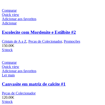
Comparar
Quick view
Adicionar aos favoritos
Adicionar
Escolecite com Mordenite e Estilbite #2
Cristais de A a Z
,
Peças de Colecionador
,
Promoções
150.00
€
S/stock
Comparar
Quick view
Adicionar aos favoritos
Ler mais
Canvasite em matriz de calcite #1
Peças de Colecionador
120.00
€
S/stock