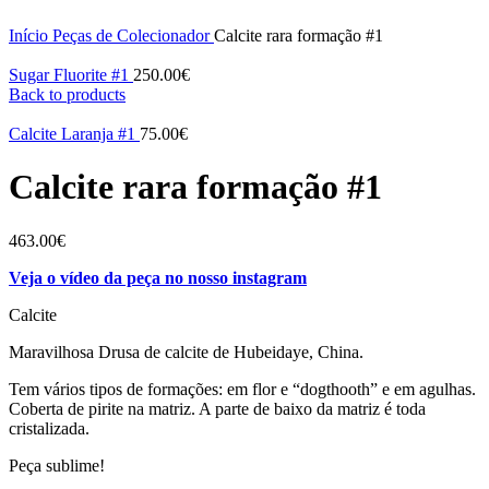
Click to enlarge
Início
Peças de Colecionador
Calcite rara formação #1
Sugar Fluorite #1
250.00
€
Back to products
Calcite Laranja #1
75.00
€
Calcite rara formação #1
463.00
€
Veja o vídeo da peça no nosso instagram
Calcite
Maravilhosa Drusa de calcite de Hubeidaye, China.
Tem vários tipos de formações: em flor e “dogthooth” e em agulhas.
Coberta de pirite na matriz. A parte de baixo da matriz é toda
cristalizada.
Peça sublime!