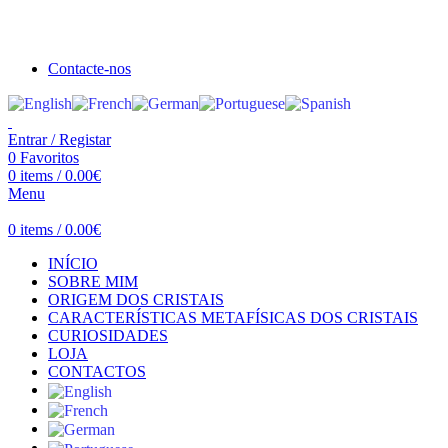
Seja bem vindo à Crystal Clear
Portes gratuitos acima de €100 para Portugal Continental!
Contacte-nos
Entrar / Registar
0
Favoritos
0
items
/
0.00
€
Menu
0
items
/
0.00
€
INÍCIO
SOBRE MIM
ORIGEM DOS CRISTAIS
CARACTERÍSTICAS METAFÍSICAS DOS CRISTAIS
CURIOSIDADES
LOJA
CONTACTOS