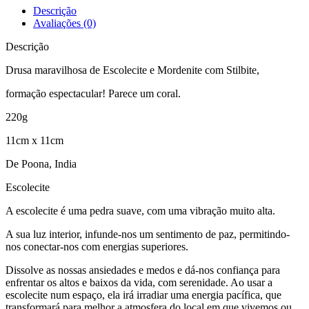
Descrição
Avaliações (0)
Descrição
Drusa maravilhosa de Escolecite e Mordenite com Stilbite,
formação espectacular! Parece um coral.
220g
11cm x 11cm
De Poona, India
Escolecite
A escolecite é uma pedra suave, com uma vibração muito alta.
A sua luz interior, infunde-nos um sentimento de paz, permitindo-
nos conectar-nos com energias superiores.
Dissolve as nossas ansiedades e medos e dá-nos confiança para
enfrentar os altos e baixos da vida, com serenidade. Ao usar a
escolecite num espaço, ela irá irradiar uma energia pacífica, que
transformará para melhor a atmosfera do local em que vivemos ou