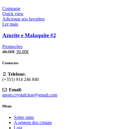
Comparar
Quick view
Adicionar aos favoritos
Ler mais
Azurite e Malaquite #2
Promoções
O
O
46.00
€
30.00
€
preço
preço
original
atual
Contactos
era:
é:
46.00€.
30.00€.
Telefone:
(+351) 914 246 840
Email:
apoio.crystalclear@gmail.com
Menu
Sobre mim
A origem dos cristais
Loja