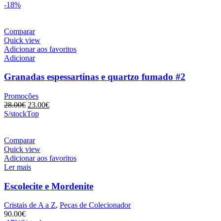
-18%
Comparar
Quick view
Adicionar aos favoritos
Adicionar
Granadas espessartinas e quartzo fumado #2
Promoções
O
O
28.00
€
23.00
€
preço
preço
S/stock
Top
original
atual
era:
é:
28.00€.
23.00€.
Comparar
Quick view
Adicionar aos favoritos
Ler mais
Escolecite e Mordenite
Cristais de A a Z
,
Peças de Colecionador
90.00
€