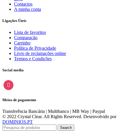
Contactos
A minha conta
Ligações Úteis
Lista de favoritos
Comparação
Carrinho
Política de Privacidade
Livro de reclamações online
Termos e Condições
Social media
instagram
Meios de pagamento
Transferência Bancária | Multibanco | MB Way | Paypal
© 2022 Crystal Clear. All Rights Reserved. Desenvolvido por
DOMINIOS.PT
Search