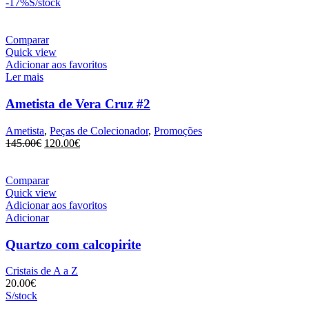
-17%
S/stock
Comparar
Quick view
Adicionar aos favoritos
Ler mais
Ametista de Vera Cruz #2
Ametista
,
Peças de Colecionador
,
Promoções
O
O
145.00
€
120.00
€
preço
preço
original
atual
era:
é:
Comparar
145.00€.
120.00€.
Quick view
Adicionar aos favoritos
Adicionar
Quartzo com calcopirite
Cristais de A a Z
20.00
€
S/stock