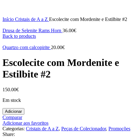
Click to enlarge
Início
Cristais de A a Z
Escolecite com Mordenite e Estilbite #2
Drusa de Selenite Rams Horn
36.00
€
Back to products
Quartzo com calcopirite
20.00
€
Escolecite com Mordenite e
Estilbite #2
150.00
€
Em stock
Adicionar
Comparar
Adicionar aos favoritos
Categorias:
Cristais de A a Z
,
Peças de Colecionador
,
Promoções
Share: