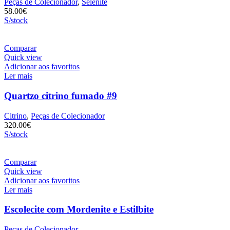
Peças de Colecionador
,
Selenite
58.00
€
S/stock
Comparar
Quick view
Adicionar aos favoritos
Ler mais
Quartzo citrino fumado #9
Citrino
,
Peças de Colecionador
320.00
€
S/stock
Comparar
Quick view
Adicionar aos favoritos
Ler mais
Escolecite com Mordenite e Estilbite
Peças de Colecionador