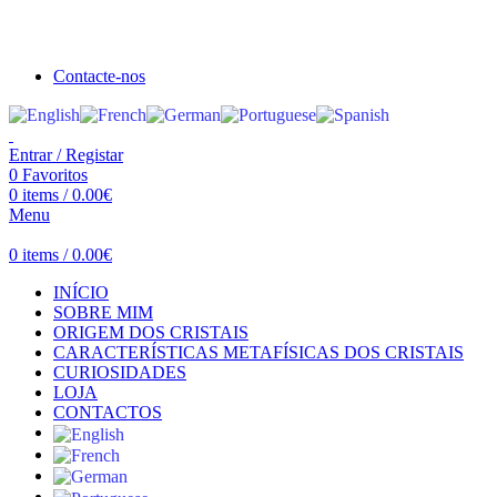
Seja bem vindo à Crystal Clear
Portes gratuitos acima de €100 para Portugal Continental!
Contacte-nos
Entrar / Registar
0
Favoritos
0
items
/
0.00
€
Menu
0
items
/
0.00
€
INÍCIO
SOBRE MIM
ORIGEM DOS CRISTAIS
CARACTERÍSTICAS METAFÍSICAS DOS CRISTAIS
CURIOSIDADES
LOJA
CONTACTOS