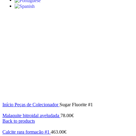
S/stock
Click to enlarge
Início
Peças de Colecionador
Sugar Fluorite #1
Malaquite bitroidal aveludada
78.00
€
Back to products
Calcite rara formação #1
463.00
€