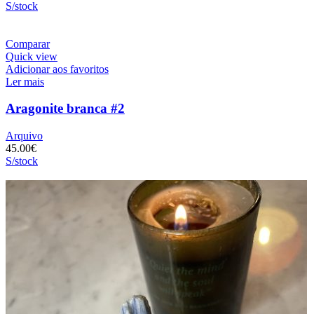
S/stock
Comparar
Quick view
Adicionar aos favoritos
Ler mais
Aragonite branca #2
Arquivo
45.00
€
S/stock