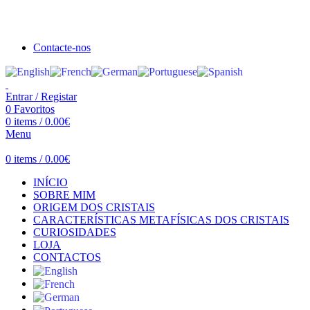
Seja bem vindo à Crystal Clear
Portes gratuitos acima de €100 para Portugal Continental!
Contacte-nos
Entrar / Registar
0
Favoritos
0
items
/
0.00
€
Menu
0
items
/
0.00
€
INÍCIO
SOBRE MIM
ORIGEM DOS CRISTAIS
CARACTERÍSTICAS METAFÍSICAS DOS CRISTAIS
CURIOSIDADES
LOJA
CONTACTOS