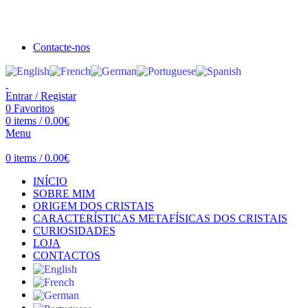
Seja bem vindo à Crystal Clear
Portes gratuitos acima de €100 para Portugal Continental!
Contacte-nos
Entrar / Registar
0
Favoritos
0
items
/
0.00
€
Menu
0
items
/
0.00
€
INÍCIO
SOBRE MIM
ORIGEM DOS CRISTAIS
CARACTERÍSTICAS METAFÍSICAS DOS CRISTAIS
CURIOSIDADES
LOJA
CONTACTOS