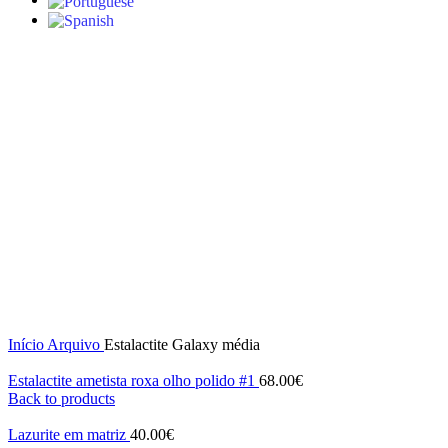
S/stock
Click to enlarge
Início
Arquivo
Estalactite Galaxy média
Estalactite ametista roxa olho polido #1
68.00
€
Back to products
Lazurite em matriz
40.00
€