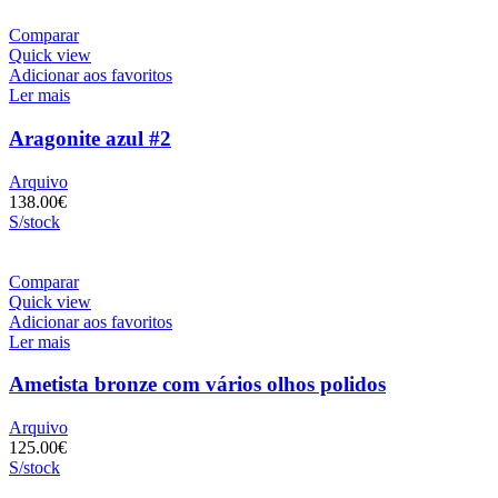
Comparar
Quick view
Adicionar aos favoritos
Ler mais
Aragonite azul #2
Arquivo
138.00
€
S/stock
Comparar
Quick view
Adicionar aos favoritos
Ler mais
Ametista bronze com vários olhos polidos
Arquivo
125.00
€
S/stock