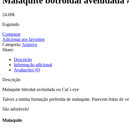
Malaquite botroidal aveludada 
24.00
€
Esgotado
Comparar
Adicionar aos favoritos
Categoria:
Arquivo
Share:
Descrição
Informação adicional
Avaliações (0)
Descrição
Malaquite bitrodal aveludada ou Cat´s eye
Talvez a minha formação preferida de malaquite. Parecem feitas de v
São adoráveis!
Malaquite