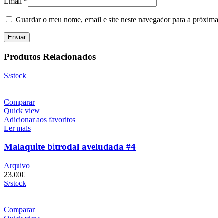
Email
*
Guardar o meu nome, email e site neste navegador para a próxima
Produtos Relacionados
S/stock
Comparar
Quick view
Adicionar aos favoritos
Ler mais
Malaquite bitrodal aveludada #4
Arquivo
23.00
€
S/stock
Comparar