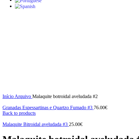
S/stock
Click to enlarge
Início
Arquivo
Malaquite botroidal aveludada #2
Granadas Espessartinas e Quartzo Fumado #3
76.00
€
Back to products
Malaquite Bitroidal aveludada #3
25.00
€