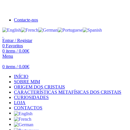
Seja bem vindo à Crystal Clear
Portes gratuitos acima de €100 para Portugal Continental!
Contacte-nos
Entrar / Registar
0
Favoritos
0
items
/
0.00
€
Menu
0
items
/
0.00
€
INÍCIO
SOBRE MIM
ORIGEM DOS CRISTAIS
CARACTERÍSTICAS METAFÍSICAS DOS CRISTAIS
CURIOSIDADES
LOJA
CONTACTOS