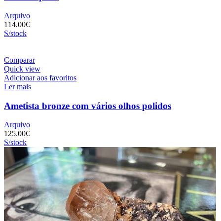
Arquivo
114.00
€
S/stock
Comparar
Quick view
Adicionar aos favoritos
Ler mais
Ametista bronze com vários olhos polidos
Arquivo
125.00
€
S/stock