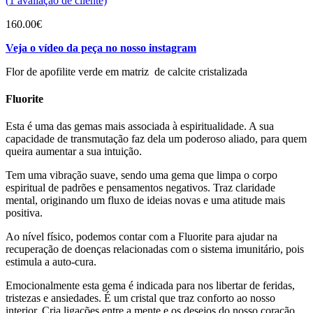
(
1
avaliação de cliente)
160.00
€
Veja o vídeo da peça no nosso instagram
Flor de apofilite verde em matriz de calcite cristalizada
Fluorite
Esta é uma das gemas mais associada à espiritualidade. A sua
capacidade de transmutação faz dela um poderoso aliado, para quem
queira aumentar a sua intuição.
Tem uma vibração suave, sendo uma gema que limpa o corpo
espiritual de padrões e pensamentos negativos. Traz claridade
mental, originando um fluxo de ideias novas e uma atitude mais
positiva.
Ao nível físico, podemos contar com a Fluorite para ajudar na
recuperação de doenças relacionadas com o sistema imunitário, pois
estimula a auto-cura.
Emocionalmente esta gema é indicada para nos libertar de feridas,
tristezas e ansiedades. É um cristal que traz conforto ao nosso
interior. Cria ligações entre a mente e os desejos do nosso coração,