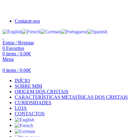
Seja bem vindo à Crystal Clear
Portes gratuitos acima de €100 para Portugal Continental!
Contacte-nos
Entrar / Registar
0
Favoritos
0
items
/
0.00
€
Menu
0
items
/
0.00
€
INÍCIO
SOBRE MIM
ORIGEM DOS CRISTAIS
CARACTERÍSTICAS METAFÍSICAS DOS CRISTAIS
CURIOSIDADES
LOJA
CONTACTOS