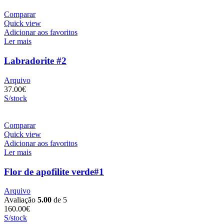
Comparar
Quick view
Adicionar aos favoritos
Ler mais
Labradorite #2
Arquivo
37.00
€
S/stock
Comparar
Quick view
Adicionar aos favoritos
Ler mais
Flor de apofilite verde#1
Arquivo
Avaliação
5.00
de 5
160.00
€
S/stock