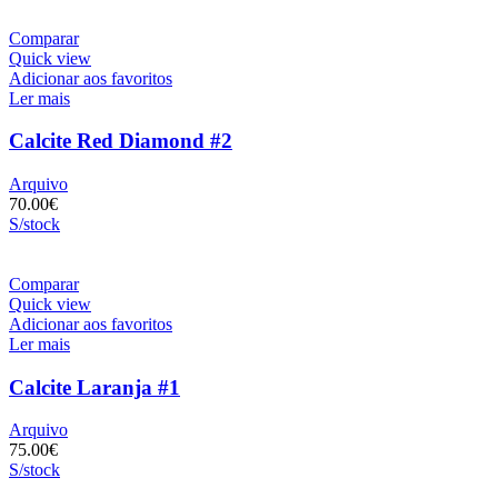
Comparar
Quick view
Adicionar aos favoritos
Ler mais
Calcite Red Diamond #2
Arquivo
70.00
€
S/stock
Comparar
Quick view
Adicionar aos favoritos
Ler mais
Calcite Laranja #1
Arquivo
75.00
€
S/stock