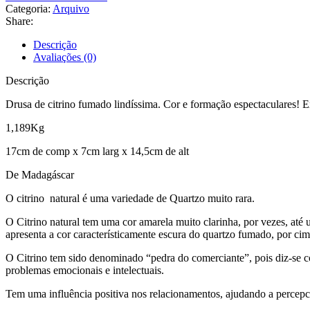
Categoria:
Arquivo
Share:
Descrição
Avaliações (0)
Descrição
Drusa de citrino fumado lindíssima. Cor e formação espectaculares! E
1,189Kg
17cm de comp x 7cm larg x 14,5cm de alt
De Madagáscar
O citrino natural é uma variedade de Quartzo muito rara.
O Citrino natural tem uma cor amarela muito clarinha, por vezes, at
apresenta a cor característicamente escura do quartzo fumado, por ci
O Citrino tem sido denominado “pedra do comerciante”, pois diz-se co
problemas emocionais e intelectuais.
Tem uma influência positiva nos relacionamentos, ajudando a percepci