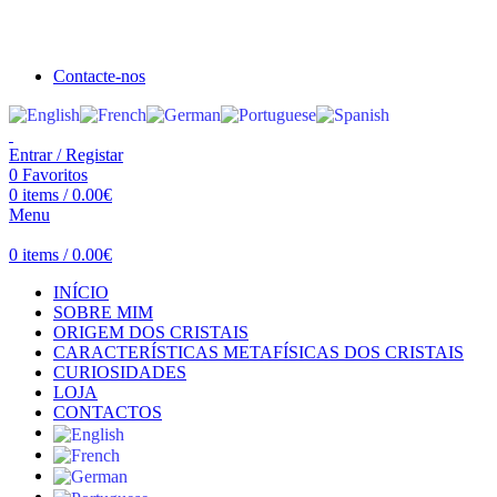
Seja bem vindo à Crystal Clear
Portes gratuitos acima de €100 para Portugal Continental!
Contacte-nos
Entrar / Registar
0
Favoritos
0
items
/
0.00
€
Menu
0
items
/
0.00
€
INÍCIO
SOBRE MIM
ORIGEM DOS CRISTAIS
CARACTERÍSTICAS METAFÍSICAS DOS CRISTAIS
CURIOSIDADES
LOJA
CONTACTOS