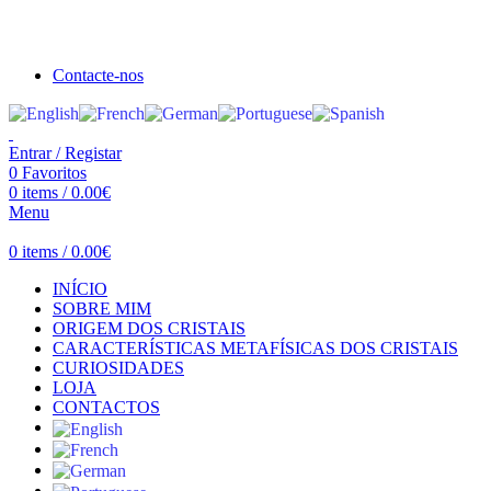
Seja bem vindo à Crystal Clear
Portes gratuitos acima de €100 para Portugal Continental!
Contacte-nos
Entrar / Registar
0
Favoritos
0
items
/
0.00
€
Menu
0
items
/
0.00
€
INÍCIO
SOBRE MIM
ORIGEM DOS CRISTAIS
CARACTERÍSTICAS METAFÍSICAS DOS CRISTAIS
CURIOSIDADES
LOJA
CONTACTOS