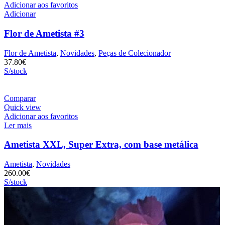
Adicionar aos favoritos
Adicionar
Flor de Ametista #3
Flor de Ametista
,
Novidades
,
Peças de Colecionador
37.80
€
S/stock
Comparar
Quick view
Adicionar aos favoritos
Ler mais
Ametista XXL, Super Extra, com base metálica
Ametista
,
Novidades
260.00
€
S/stock