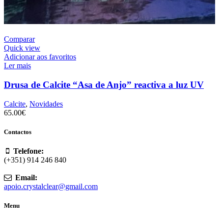
Comparar
Quick view
Adicionar aos favoritos
Ler mais
Drusa de Calcite “Asa de Anjo” reactiva a luz UV
Calcite
,
Novidades
65.00
€
Contactos
Telefone:
(+351) 914 246 840
Email:
apoio.crystalclear@gmail.com
Menu