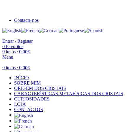
Seja bem vindo à Crystal Clear
Portes gratuitos acima de €100 para Portugal Continental!
Contacte-nos
Entrar / Registar
0
Favoritos
0
items
/
0.00
€
Menu
0
items
/
0.00
€
INÍCIO
SOBRE MIM
ORIGEM DOS CRISTAIS
CARACTERÍSTICAS METAFÍSICAS DOS CRISTAIS
CURIOSIDADES
LOJA
CONTACTOS