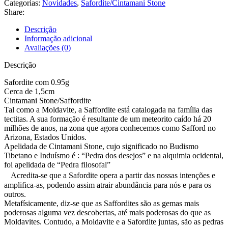
Categorias:
Novidades
,
Safordite/Cintamani Stone
Share:
Descrição
Informação adicional
Avaliações (0)
Descrição
Safordite com 0.95g
Cerca de 1,5cm
Cintamani Stone/Saffordite
Tal como a Moldavite, a Saffordite está catalogada na família das
tectitas. A sua formação é resultante de um meteorito caído há 20
milhões de anos, na zona que agora conhecemos como Safford no
Arizona, Estados Unidos.
Apelidada de Cintamani Stone, cujo significado no Budismo
Tibetano e Induísmo é : “Pedra dos desejos” e na alquimia ocidental,
foi apelidada de “Pedra filosofal”
Acredita-se que a Safordite opera a partir das nossas intenções e
amplifica-as, podendo assim atrair abundância para nós e para os
outros.
Metafísicamente, diz-se que as Saffordites são as gemas mais
poderosas alguma vez descobertas, até mais poderosas do que as
Moldavites. Contudo, a Moldavite e a Safordite juntas, são as pedras