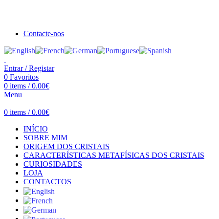
Seja bem vindo à Crystal Clear
Portes gratuitos acima de €100 para Portugal Continental!
Contacte-nos
Entrar / Registar
0
Favoritos
0
items
/
0.00
€
Menu
0
items
/
0.00
€
INÍCIO
SOBRE MIM
ORIGEM DOS CRISTAIS
CARACTERÍSTICAS METAFÍSICAS DOS CRISTAIS
CURIOSIDADES
LOJA
CONTACTOS