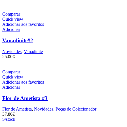
Comparar
Quick view
Adicionar aos favoritos
Adicionar
Vanadinite#2
Novidades
,
Vanadinite
25.00
€
Comparar
Quick view
Adicionar aos favoritos
Adicionar
Flor de Ametista #3
Flor de Ametista
,
Novidades
,
Peças de Colecionador
37.80
€
S/stock