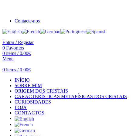
Seja bem vindo à Crystal Clear
Portes gratuitos acima de €100 para Portugal Continental!
Contacte-nos
Entrar / Registar
0
Favoritos
0
items
/
0.00
€
Menu
0
items
/
0.00
€
INÍCIO
SOBRE MIM
ORIGEM DOS CRISTAIS
CARACTERÍSTICAS METAFÍSICAS DOS CRISTAIS
CURIOSIDADES
LOJA
CONTACTOS