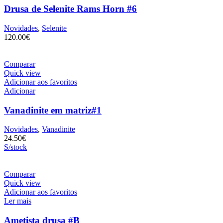
Drusa de Selenite Rams Horn #6
Novidades
,
Selenite
120.00
€
Comparar
Quick view
Adicionar aos favoritos
Adicionar
Vanadinite em matriz#1
Novidades
,
Vanadinite
24.50
€
S/stock
Comparar
Quick view
Adicionar aos favoritos
Ler mais
Ametista drusa #B