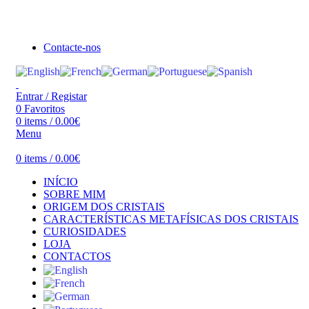
Seja bem vindo à Crystal Clear
Portes gratuitos acima de €100 para Portugal Continental!
Contacte-nos
Entrar / Registar
0
Favoritos
0
items
/
0.00
€
Menu
0
items
/
0.00
€
INÍCIO
SOBRE MIM
ORIGEM DOS CRISTAIS
CARACTERÍSTICAS METAFÍSICAS DOS CRISTAIS
CURIOSIDADES
LOJA
CONTACTOS