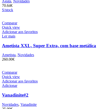
Ágata
,
Novidades
70.64
€
S/stock
Comparar
Quick view
Adicionar aos favoritos
Ler mais
Ametista XXL, Super Extra, com base metálica
Ametista
,
Novidades
260.00
€
Comparar
Quick view
Adicionar aos favoritos
Adicionar
Vanadinite#2
Novidades
,
Vanadinite
25.00
€