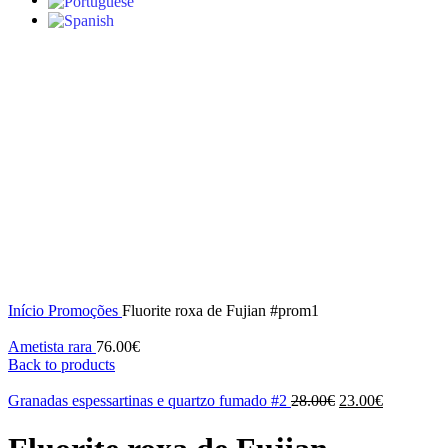
-28%
S/stock
Click to enlarge
Início
Promoções
Fluorite roxa de Fujian #prom1
Ametista rara
76.00
€
Back to products
O
O
Granadas espessartinas e quartzo fumado #2
28.00
€
23.00
€
preço
preço
original
atual