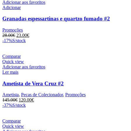
Adicionar aos favoritos
Adicionar
Granadas espessartinas e quartzo fumado #2
Promoções
O
O
28.00
€
23.00
€
preço
preço
-17%
S/stock
original
atual
era:
é:
28.00€.
23.00€.
Comparar
Quick view
Adicionar aos favoritos
Ler mais
Ametista de Vera Cruz #2
Ametista
,
Peças de Colecionador
,
Promoções
O
O
145.00
€
120.00
€
preço
preço
-37%
S/stock
original
atual
era:
é:
145.00€.
120.00€.
Comparar
Quick view