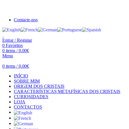
Seja bem vindo à Crystal Clear
Portes gratuitos acima de €100 para Portugal Continental!
Contacte-nos
Entrar / Registar
0
Favoritos
0
items
/
0.00
€
Menu
0
items
/
0.00
€
INÍCIO
SOBRE MIM
ORIGEM DOS CRISTAIS
CARACTERÍSTICAS METAFÍSICAS DOS CRISTAIS
CURIOSIDADES
LOJA
CONTACTOS