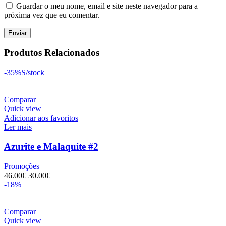
Guardar o meu nome, email e site neste navegador para a
próxima vez que eu comentar.
Produtos Relacionados
-35%
S/stock
Comparar
Quick view
Adicionar aos favoritos
Ler mais
Azurite e Malaquite #2
Promoções
O
O
46.00
€
30.00
€
preço
preço
-18%
original
atual
era:
é:
46.00€.
30.00€.
Comparar
Quick view