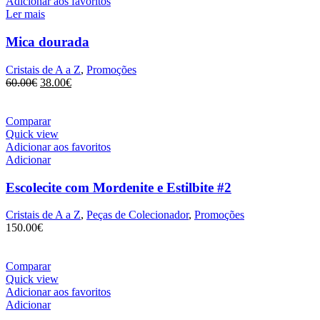
Adicionar aos favoritos
Ler mais
Mica dourada
Cristais de A a Z
,
Promoções
O
O
60.00
€
38.00
€
preço
preço
original
atual
era:
é:
Comparar
60.00€.
38.00€.
Quick view
Adicionar aos favoritos
Adicionar
Escolecite com Mordenite e Estilbite #2
Cristais de A a Z
,
Peças de Colecionador
,
Promoções
150.00
€
Comparar
Quick view
Adicionar aos favoritos
Adicionar