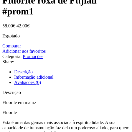
Fluorite roxa de Fujian
era:
é:
28.00€.
23.00€.
#prom1
O
O
58.00
€
42.00
€
preço
preço
Esgotado
original
atual
era:
é:
Comparar
58.00€.
42.00€.
Adicionar aos favoritos
Categoria:
Promoções
Share:
Descrição
Informação adicional
Avaliações (0)
Descrição
Fluorite em matriz
Fluorite
Esta é uma das gemas mais associada à espiritualidade. A sua
capacidade de transmutação faz dela um poderoso aliado, para quem