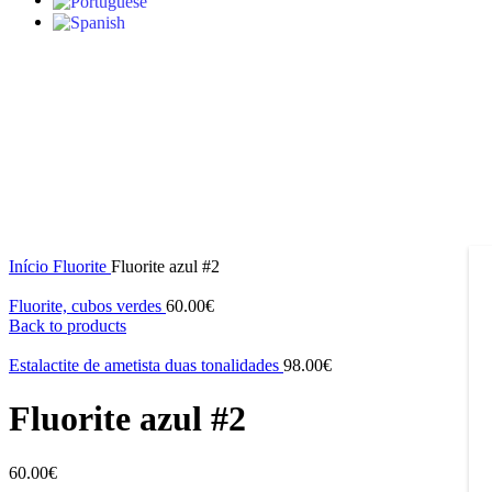
S/stock
Click to enlarge
Início
Fluorite
Fluorite azul #2
Fluorite, cubos verdes
60.00
€
Back to products
Estalactite de ametista duas tonalidades
98.00
€
Fluorite azul #2
60.00
€