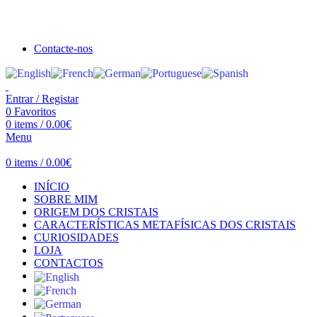
Seja bem vindo à Crystal Clear
Portes gratuitos acima de €100 para Portugal Continental!
Contacte-nos
Entrar / Registar
0
Favoritos
0
items
/
0.00
€
Menu
0
items
/
0.00
€
INÍCIO
SOBRE MIM
ORIGEM DOS CRISTAIS
CARACTERÍSTICAS METAFÍSICAS DOS CRISTAIS
CURIOSIDADES
LOJA
CONTACTOS