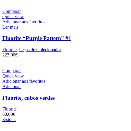
Comparar
Quick view
Adicionar aos favoritos
Ler mais
Fluorite “Purple Pattern” #1
Fluorite
,
Peças de Colecionador
223.00
€
Comparar
Quick view
Adicionar aos favoritos
Adicionar
Fluorite, cubos verdes
Fluorite
60.00
€
S/stock