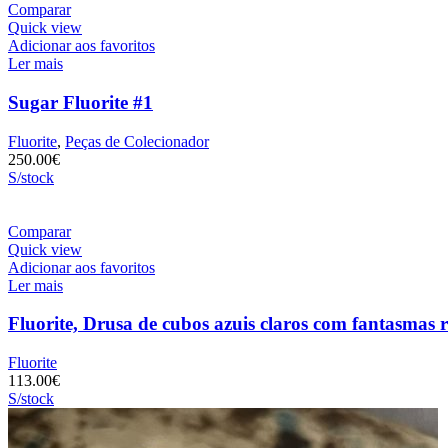
Comparar
Quick view
Adicionar aos favoritos
Ler mais
Sugar Fluorite #1
Fluorite
,
Peças de Colecionador
250.00
€
S/stock
Comparar
Quick view
Adicionar aos favoritos
Ler mais
Fluorite, Drusa de cubos azuis claros com fantasmas 
Fluorite
113.00
€
S/stock