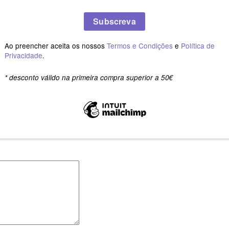
arcados com
*