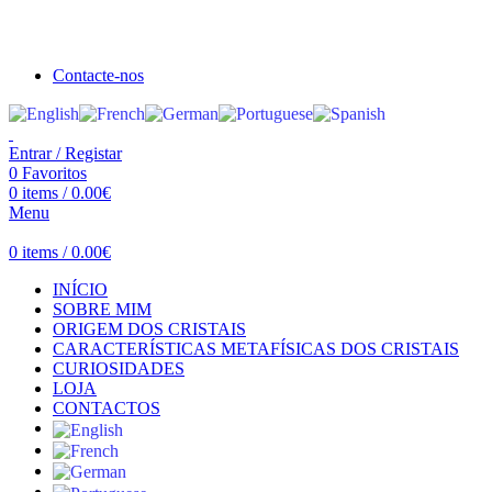
Seja bem vindo à Crystal Clear
Portes gratuitos acima de €100 para Portugal Continental!
Contacte-nos
Entrar / Registar
0
Favoritos
0
items
/
0.00
€
Menu
0
items
/
0.00
€
INÍCIO
SOBRE MIM
ORIGEM DOS CRISTAIS
CARACTERÍSTICAS METAFÍSICAS DOS CRISTAIS
CURIOSIDADES
LOJA
CONTACTOS