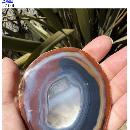
Ágata
27.00
€