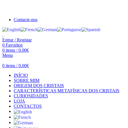
Seja bem vindo à Crystal Clear
Portes gratuitos acima de €100 para Portugal Continental!
Contacte-nos
Entrar / Registar
0
Favoritos
0
items
/
0.00
€
Menu
0
items
/
0.00
€
INÍCIO
SOBRE MIM
ORIGEM DOS CRISTAIS
CARACTERÍSTICAS METAFÍSICAS DOS CRISTAIS
CURIOSIDADES
LOJA
CONTACTOS