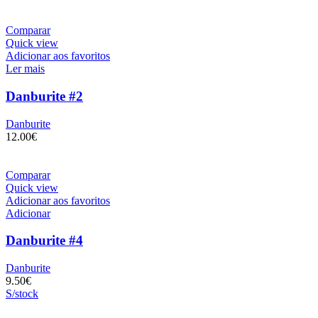
Comparar
Quick view
Adicionar aos favoritos
Ler mais
Danburite #2
Danburite
12.00
€
Comparar
Quick view
Adicionar aos favoritos
Adicionar
Danburite #4
Danburite
9.50
€
S/stock