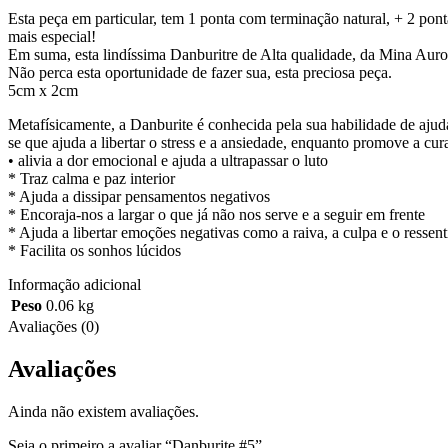
Esta peça em particular, tem 1 ponta com terminação natural, + 2 pont
mais especial!
Em suma, esta lindíssima Danburitre de Alta qualidade, da Mina Aurora
Não perca esta oportunidade de fazer sua, esta preciosa peça.
5cm x 2cm
Metafísicamente, a Danburite é conhecida pela sua habilidade de aju
se que ajuda a libertar o stress e a ansiedade, enquanto promove a cu
• alivia a dor emocional e ajuda a ultrapassar o luto
* Traz calma e paz interior
* Ajuda a dissipar pensamentos negativos
* Encoraja-nos a largar o que já não nos serve e a seguir em frente
* Ajuda a libertar emoções negativas como a raiva, a culpa e o ressen
* Facilita os sonhos lúcidos
Informação adicional
Peso
0.06 kg
Avaliações (0)
Avaliações
Ainda não existem avaliações.
Seja o primeiro a avaliar “Danburite #5”