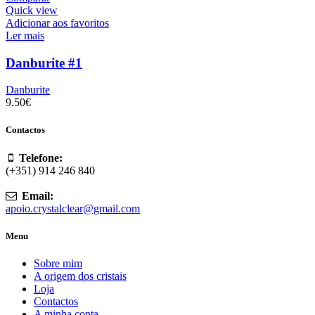
Quick view
Adicionar aos favoritos
Ler mais
Danburite #1
Danburite
9.50
€
Contactos
Telefone:
(+351) 914 246 840
Email:
apoio.crystalclear@gmail.com
Menu
Sobre mim
A origem dos cristais
Loja
Contactos
A minha conta