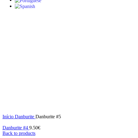
S/stock
Click to enlarge
Início
Danburite
Danburite #5
Danburite #4
9.50
€
Back to products