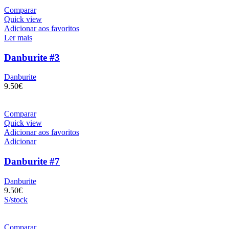
Comparar
Quick view
Adicionar aos favoritos
Ler mais
Danburite #3
Danburite
9.50
€
Comparar
Quick view
Adicionar aos favoritos
Adicionar
Danburite #7
Danburite
9.50
€
S/stock
Comparar