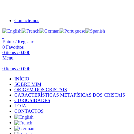
Seja bem vindo à Crystal Clear
Portes gratuitos acima de €100 para Portugal Continental!
Contacte-nos
Entrar / Registar
0
Favoritos
0
items
/
0.00
€
Menu
0
items
/
0.00
€
INÍCIO
SOBRE MIM
ORIGEM DOS CRISTAIS
CARACTERÍSTICAS METAFÍSICAS DOS CRISTAIS
CURIOSIDADES
LOJA
CONTACTOS