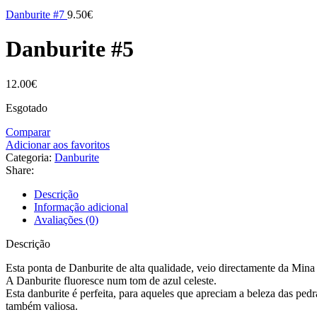
Danburite #7
9.50
€
Danburite #5
12.00
€
Esgotado
Comparar
Adicionar aos favoritos
Categoria:
Danburite
Share:
Descrição
Informação adicional
Avaliações (0)
Descrição
Esta ponta de Danburite de alta qualidade, veio directamente da Min
A Danburite fluoresce num tom de azul celeste.
Esta danburite é perfeita, para aqueles que apreciam a beleza das ped
também valiosa.