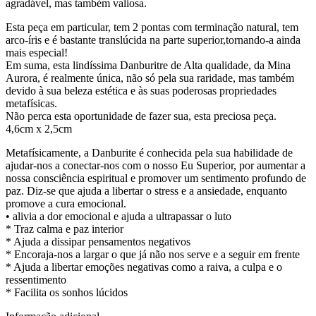
agradável, mas também valiosa.
Esta peça em particular, tem 2 pontas com terminação natural, tem
arco-íris e é bastante translúcida na parte superior,tornando-a ainda
mais especial!
Em suma, esta lindíssima Danburitre de Alta qualidade, da Mina
Aurora, é realmente única, não só pela sua raridade, mas também
devido à sua beleza estética e às suas poderosas propriedades
metafísicas.
Não perca esta oportunidade de fazer sua, esta preciosa peça.
4,6cm x 2,5cm
Metafísicamente, a Danburite é conhecida pela sua habilidade de
ajudar-nos a conectar-nos com o nosso Eu Superior, por aumentar a
nossa consciência espiritual e promover um sentimento profundo de
paz. Diz-se que ajuda a libertar o stress e a ansiedade, enquanto
promove a cura emocional.
• alivia a dor emocional e ajuda a ultrapassar o luto
* Traz calma e paz interior
* Ajuda a dissipar pensamentos negativos
* Encoraja-nos a largar o que já não nos serve e a seguir em frente
* Ajuda a libertar emoções negativas como a raiva, a culpa e o
ressentimento
* Facilita os sonhos lúcidos