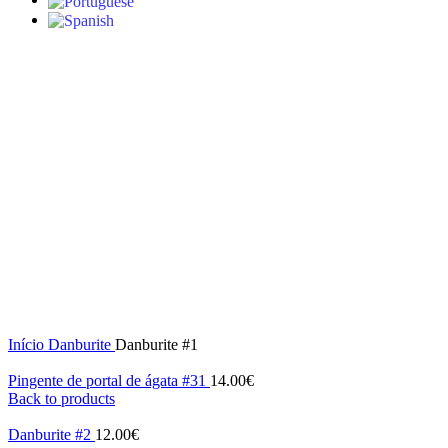
S/stock
Click to enlarge
Início
Danburite
Danburite #1
Pingente de portal de ágata #31
14.00
€
Back to products
Danburite #2
12.00
€