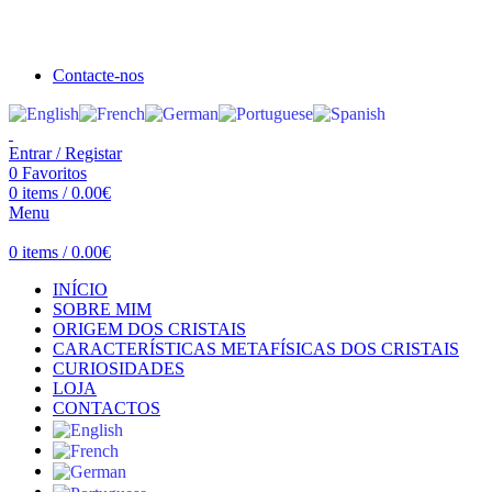
Seja bem vindo à Crystal Clear
Portes gratuitos acima de €100 para Portugal Continental!
Contacte-nos
Entrar / Registar
0
Favoritos
0
items
/
0.00
€
Menu
0
items
/
0.00
€
INÍCIO
SOBRE MIM
ORIGEM DOS CRISTAIS
CARACTERÍSTICAS METAFÍSICAS DOS CRISTAIS
CURIOSIDADES
LOJA
CONTACTOS