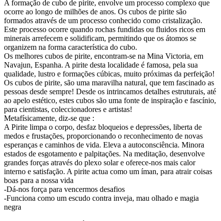
A formação de cubo de pirite, envolve um processo complexo que
ocorre ao longo de milhões de anos. Os cubos de pirite são
formados através de um processo conhecido como cristalização.
Este processo ocorre quando rochas fundidas ou fluidos ricos em
minerais arrefecem e solidificam, permitindo que os átomos se
organizem na forma característica do cubo.
Os melhores cubos de pirite, encontram-se na Mina Victoria, em
Navajun, Espanha. A pirite desta localidade é famosa, pela sua
qualidade, lustro e formações cúbicas, muito próximas da perfeição!
Os cubos de pirite, são uma maravilha natural, que tem fascinado as
pessoas desde sempre! Desde os intrincamos detalhes estruturais, até
ao apelo estético, estes cubos são uma fonte de inspiração e fascínio,
para cientistas, coleccionadores e artistas!
Metafísicamente, diz-se que :
A Pirite limpa o corpo, desfaz bloqueios e depressões, liberta de
medos e frustações, proporcionando o reconhecimento de novas
esperanças e caminhos de vida. Eleva a autoconsciência. Minora
estados de esgotamento e palpitações. Na meditação, desenvolve
grandes forças através do plexo solar e oferece-nos mais calor
interno e satisfação. A pirite actua como um íman, para atrair coisas
boas para a nossa vida
-Dá-nos força para vencermos desafios
-Funciona como um escudo contra inveja, mau olhado e magia
negra