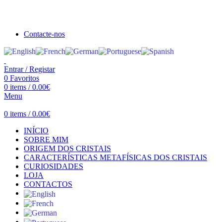
Seja bem vindo à Crystal Clear
Portes gratuitos acima de €100 para Portugal Continental!
Contacte-nos
Entrar / Registar
0
Favoritos
0
items
/
0.00
€
Menu
0
items
/
0.00
€
INÍCIO
SOBRE MIM
ORIGEM DOS CRISTAIS
CARACTERÍSTICAS METAFÍSICAS DOS CRISTAIS
CURIOSIDADES
LOJA
CONTACTOS