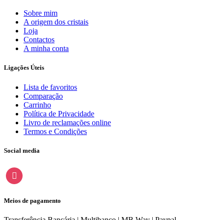
Sobre mim
A origem dos cristais
Loja
Contactos
A minha conta
Ligações Úteis
Lista de favoritos
Comparação
Carrinho
Política de Privacidade
Livro de reclamações online
Termos e Condições
Social media
instagram
Meios de pagamento
Transferência Bancária | Multibanco | MB Way | Paypal