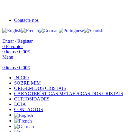
Seja bem vindo à Crystal Clear
Portes gratuitos acima de €100 para Portugal Continental!
Contacte-nos
Entrar / Registar
0
Favoritos
0
items
/
0.00
€
Menu
0
items
/
0.00
€
INÍCIO
SOBRE MIM
ORIGEM DOS CRISTAIS
CARACTERÍSTICAS METAFÍSICAS DOS CRISTAIS
CURIOSIDADES
LOJA
CONTACTOS