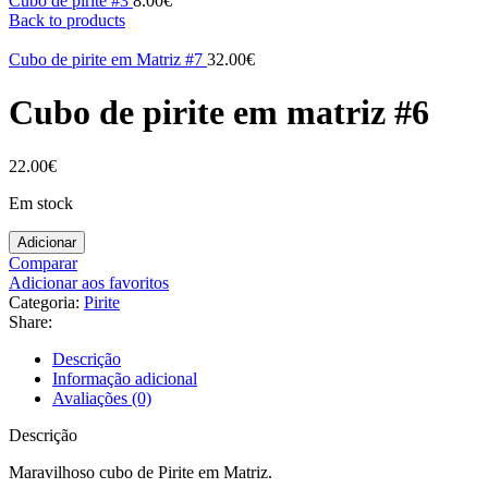
Cubo de pirite #3
8.00
€
Back to products
Cubo de pirite em Matriz #7
32.00
€
Cubo de pirite em matriz #6
22.00
€
Em stock
Adicionar
Comparar
Adicionar aos favoritos
Categoria:
Pirite
Share:
Descrição
Informação adicional
Avaliações (0)
Descrição
Maravilhoso cubo de Pirite em Matriz.