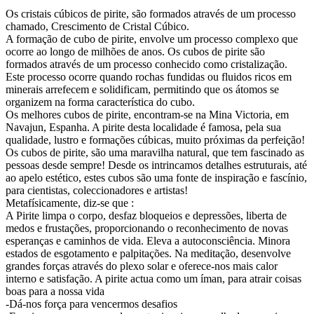
Os cristais cúbicos de pirite, são formados através de um processo
chamado, Crescimento de Cristal Cúbico.
A formação de cubo de pirite, envolve um processo complexo que
ocorre ao longo de milhões de anos. Os cubos de pirite são
formados através de um processo conhecido como cristalização.
Este processo ocorre quando rochas fundidas ou fluidos ricos em
minerais arrefecem e solidificam, permitindo que os átomos se
organizem na forma característica do cubo.
Os melhores cubos de pirite, encontram-se na Mina Victoria, em
Navajun, Espanha. A pirite desta localidade é famosa, pela sua
qualidade, lustro e formações cúbicas, muito próximas da perfeição!
Os cubos de pirite, são uma maravilha natural, que tem fascinado as
pessoas desde sempre! Desde os intrincamos detalhes estruturais, até
ao apelo estético, estes cubos são uma fonte de inspiração e fascínio,
para cientistas, coleccionadores e artistas!
Metafísicamente, diz-se que :
A Pirite limpa o corpo, desfaz bloqueios e depressões, liberta de
medos e frustações, proporcionando o reconhecimento de novas
esperanças e caminhos de vida. Eleva a autoconsciência. Minora
estados de esgotamento e palpitações. Na meditação, desenvolve
grandes forças através do plexo solar e oferece-nos mais calor
interno e satisfação. A pirite actua como um íman, para atrair coisas
boas para a nossa vida
-Dá-nos força para vencermos desafios