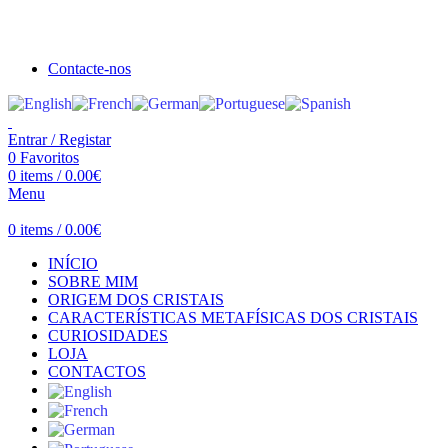
Seja bem vindo à Crystal Clear
Portes gratuitos acima de €100 para Portugal Continental!
Contacte-nos
Entrar / Registar
0
Favoritos
0
items
/
0.00
€
Menu
0
items
/
0.00
€
INÍCIO
SOBRE MIM
ORIGEM DOS CRISTAIS
CARACTERÍSTICAS METAFÍSICAS DOS CRISTAIS
CURIOSIDADES
LOJA
CONTACTOS