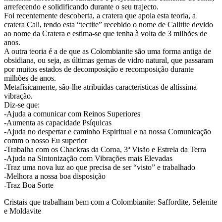
arrefecendo e solidificando durante o seu trajecto.
Foi recentemente descoberta, a cratera que apoia esta teoria, a
cratera Cali, tendo esta “tectite” recebido o nome de Calitite devido
ao nome da Cratera e estima-se que tenha à volta de 3 milhões de
anos.
A outra teoria é a de que as Colombianite são uma forma antiga de
obsidiana, ou seja, as últimas gemas de vidro natural, que passaram
por muitos estados de decomposição e recomposição durante
milhões de anos.
Metafísicamente, são-lhe atribuídas características de altíssima
vibração.
Diz-se que:
-Ajuda a comunicar com Reinos Superiores
-Aumenta as capacidade Psíquicas
-Ajuda no despertar e caminho Espiritual e na nossa Comunicação
comm o nosso Eu superior
-Trabalha com os Chackras da Coroa, 3ª Visão e Estrela da Terra
-Ajuda na Sintonização com Vibrações mais Elevadas
-Traz uma nova luz ao que precisa de ser “visto” e trabalhado
-Melhora a nossa boa disposição
-Traz Boa Sorte
Cristais que trabalham bem com a Colombianite: Saffordite, Selenite
e Moldavite