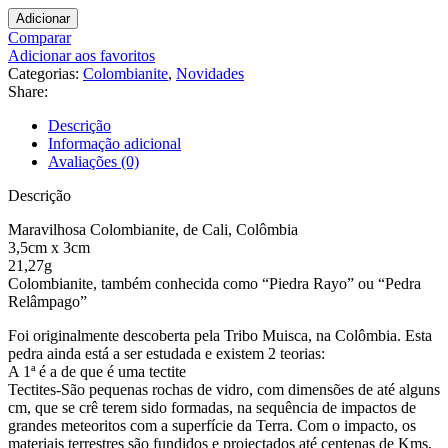
Adicionar
Comparar
Adicionar aos favoritos
Categorias:
Colombianite
,
Novidades
Share:
Descrição
Informação adicional
Avaliações (0)
Descrição
Maravilhosa Colombianite, de Cali, Colômbia
3,5cm x 3cm
21,27g
Colombianite, também conhecida como “Piedra Rayo” ou “Pedra
Relâmpago”
Foi originalmente descoberta pela Tribo Muisca, na Colômbia. Esta
pedra ainda está a ser estudada e existem 2 teorias:
A 1ª é a de que é uma tectite
Tectites-São pequenas rochas de vidro, com dimensões de até alguns
cm, que se crê terem sido formadas, na sequência de impactos de
grandes meteoritos com a superfície da Terra. Com o impacto, os
materiais terrestres são fundidos e projectados até centenas de Kms,