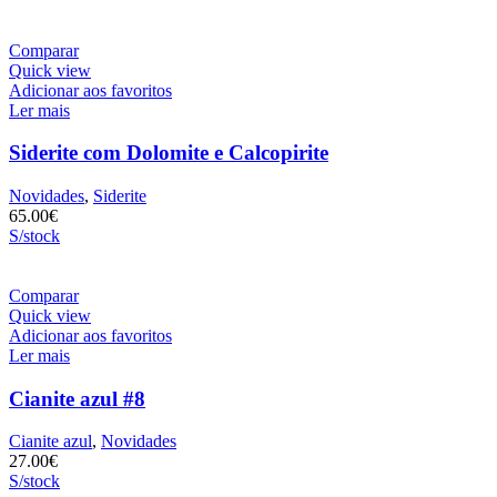
Comparar
Quick view
Adicionar aos favoritos
Ler mais
Siderite com Dolomite e Calcopirite
Novidades
,
Siderite
65.00
€
S/stock
Comparar
Quick view
Adicionar aos favoritos
Ler mais
Cianite azul #8
Cianite azul
,
Novidades
27.00
€
S/stock