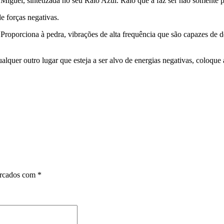
o Miguel, sintetizada no seu Raio Azul. Raio que a faz ser não somente 
de forças negativas.
Proporciona à pedra, vibrações de alta frequência que são capazes de de
ualquer outro lugar que esteja a ser alvo de energias negativas, coloque 
arcados com
*