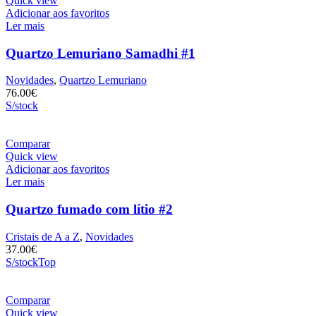
Quick view
Adicionar aos favoritos
Ler mais
Quartzo Lemuriano Samadhi #1
Novidades
,
Quartzo Lemuriano
76.00
€
S/stock
Comparar
Quick view
Adicionar aos favoritos
Ler mais
Quartzo fumado com lítio #2
Cristais de A a Z
,
Novidades
37.00
€
S/stock
Top
Comparar
Quick view