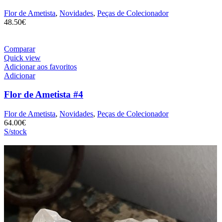
Flor de Ametista
,
Novidades
,
Peças de Colecionador
48.50
€
Comparar
Quick view
Adicionar aos favoritos
Adicionar
Flor de Ametista #4
Flor de Ametista
,
Novidades
,
Peças de Colecionador
64.00
€
S/stock