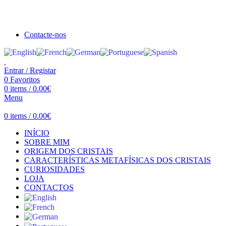
Seja bem vindo à Crystal Clear
Portes gratuitos acima de €100 para Portugal Continental!
Contacte-nos
Entrar / Registar
0
Favoritos
0
items
/
0.00
€
Menu
0
items
/
0.00
€
INÍCIO
SOBRE MIM
ORIGEM DOS CRISTAIS
CARACTERÍSTICAS METAFÍSICAS DOS CRISTAIS
CURIOSIDADES
LOJA
CONTACTOS