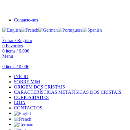
Seja bem vindo à Crystal Clear
Portes gratuitos acima de €100 para Portugal Continental!
Contacte-nos
Entrar / Registar
0
Favoritos
0
items
/
0.00
€
Menu
0
items
/
0.00
€
INÍCIO
SOBRE MIM
ORIGEM DOS CRISTAIS
CARACTERÍSTICAS METAFÍSICAS DOS CRISTAIS
CURIOSIDADES
LOJA
CONTACTOS