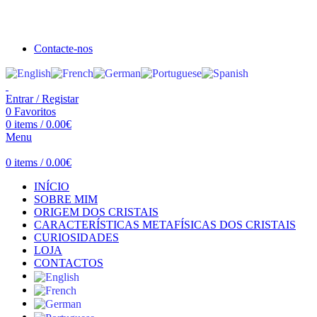
Seja bem vindo à Crystal Clear
Portes gratuitos acima de €100 para Portugal Continental!
Contacte-nos
Entrar / Registar
0
Favoritos
0
items
/
0.00
€
Menu
0
items
/
0.00
€
INÍCIO
SOBRE MIM
ORIGEM DOS CRISTAIS
CARACTERÍSTICAS METAFÍSICAS DOS CRISTAIS
CURIOSIDADES
LOJA
CONTACTOS