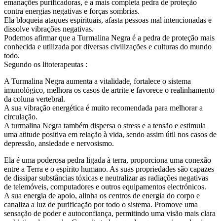
emanações purificadoras, é a mais completa pedra de proteção
contra energias negativas e forças sombrias.
Ela bloqueia ataques espirituais, afasta pessoas mal intencionadas e
dissolve vibrações negativas.
Podemos afirmar que a Turmalina Negra é a pedra de proteção mais
conhecida e utilizada por diversas civilizações e culturas do mundo
todo.
Segundo os litoterapeutas :
A Turmalina Negra aumenta a vitalidade, fortalece o sistema
imunológico, melhora os casos de artrite e favorece o realinhamento
da coluna vertebral.
A sua vibração energética é muito recomendada para melhorar a
circulação.
A turmalina Negra também dispersa o stress e a tensão e estimula
uma atitude positiva em relação à vida, sendo assim útil nos casos de
depressão, ansiedade e nervosismo.
Ela é uma poderosa pedra ligada à terra, proporciona uma conexão
entre a Terra e o espírito humano. As suas propriedades são capazes
de dissipar substâncias tóxicas e neutralizar as radiações negativas
de telemóveis, computadores e outros equipamentos electrónicos.
A sua energia de apoio, alinha os centros de energia do corpo e
canaliza a luz de purificação por todo o sistema. Promove uma
sensação de poder e autoconfiança, permitindo uma visão mais clara