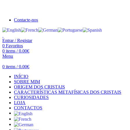
Seja bem vindo à Crystal Clear
Portes gratuitos acima de €100 para Portugal Continental!
Contacte-nos
Entrar / Registar
0
Favoritos
0
items
/
0.00
€
Menu
0
items
/
0.00
€
INÍCIO
SOBRE MIM
ORIGEM DOS CRISTAIS
CARACTERÍSTICAS METAFÍSICAS DOS CRISTAIS
CURIOSIDADES
LOJA
CONTACTOS