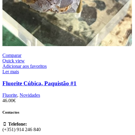
Comparar
Quick view
Adicionar aos favoritos
Ler mais
Fluorite Cúbica, Paquistão #1
Fluorite
,
Novidades
46.00
€
Contactos
Telefone:
(+351) 914 246 840