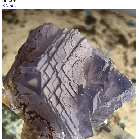
38.00
€
S/stock