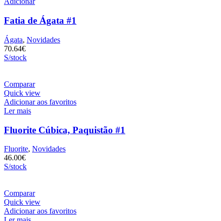
Adicionar
Fatia de Ágata #1
Ágata
,
Novidades
70.64
€
S/stock
Comparar
Quick view
Adicionar aos favoritos
Ler mais
Fluorite Cúbica, Paquistão #1
Fluorite
,
Novidades
46.00
€
S/stock
Comparar
Quick view
Adicionar aos favoritos
Ler mais