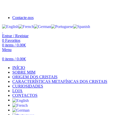
Seja bem vindo à Crystal Clear
Portes gratuitos acima de €100 para Portugal Continental!
Contacte-nos
Entrar / Registar
0
Favoritos
0
items
/
0.00
€
Menu
0
items
/
0.00
€
INÍCIO
SOBRE MIM
ORIGEM DOS CRISTAIS
CARACTERÍSTICAS METAFÍSICAS DOS CRISTAIS
CURIOSIDADES
LOJA
CONTACTOS