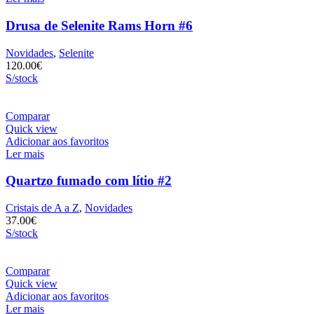
Drusa de Selenite Rams Horn #6
Novidades
,
Selenite
120.00
€
S/stock
Comparar
Quick view
Adicionar aos favoritos
Ler mais
Quartzo fumado com lítio #2
Cristais de A a Z
,
Novidades
37.00
€
S/stock
Comparar
Quick view
Adicionar aos favoritos
Ler mais