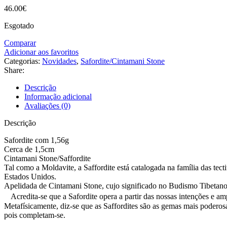
46.00
€
Esgotado
Comparar
Adicionar aos favoritos
Categorias:
Novidades
,
Safordite/Cintamani Stone
Share:
Descrição
Informação adicional
Avaliações (0)
Descrição
Safordite com 1,56g
Cerca de 1,5cm
Cintamani Stone/Saffordite
Tal como a Moldavite, a Saffordite está catalogada na família das te
Estados Unidos.
Apelidada de Cintamani Stone, cujo significado no Budismo Tibetano e
Acredita-se que a Safordite opera a partir das nossas intenções e amp
Metafísicamente, diz-se que as Saffordites são as gemas mais poderos
pois completam-se.