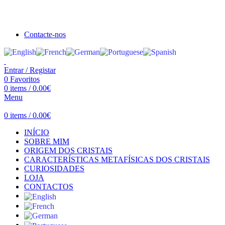
Seja bem vindo à Crystal Clear
Portes gratuitos acima de €100 para Portugal Continental!
Contacte-nos
Entrar / Registar
0
Favoritos
0
items
/
0.00
€
Menu
0
items
/
0.00
€
INÍCIO
SOBRE MIM
ORIGEM DOS CRISTAIS
CARACTERÍSTICAS METAFÍSICAS DOS CRISTAIS
CURIOSIDADES
LOJA
CONTACTOS