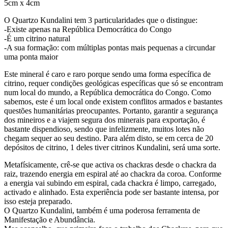
5cm x 4cm
O Quartzo Kundalini tem 3 particularidades que o distingue:
-Existe apenas na República Democrática do Congo
-É um citrino natural
-A sua formação: com múltiplas pontas mais pequenas a circundar
uma ponta maior
Este mineral é caro e raro porque sendo uma forma específica de
citrino, requer condições geológicas específicas que só se encontram
num local do mundo, a República democrática do Congo. Como
sabemos, este é um local onde existem conflitos armados e bastantes
questões humanitárias preocupantes. Portanto, garantir a segurança
dos mineiros e a viajem segura dos minerais para exportação, é
bastante dispendioso, sendo que infelizmente, muitos lotes não
chegam sequer ao seu destino. Para além disto, se em cerca de 20
depósitos de citrino, 1 deles tiver citrinos Kundalini, será uma sorte.
Metafísicamente, crê-se que activa os chackras desde o chackra da
raiz, trazendo energia em espiral até ao chackra da coroa. Conforme
a energia vai subindo em espiral, cada chackra é limpo, carregado,
activado e alinhado. Esta experiência pode ser bastante intensa, por
isso esteja preparado.
O Quartzo Kundalini, também é uma poderosa ferramenta de
Manifestação e Abundância.