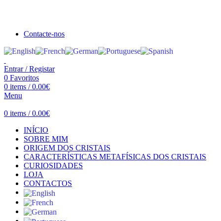
Seja bem vindo à Crystal Clear
Portes gratuitos acima de €100 para Portugal Continental!
Contacte-nos
Entrar / Registar
0
Favoritos
0
items
/
0.00
€
Menu
0
items
/
0.00
€
INÍCIO
SOBRE MIM
ORIGEM DOS CRISTAIS
CARACTERÍSTICAS METAFÍSICAS DOS CRISTAIS
CURIOSIDADES
LOJA
CONTACTOS