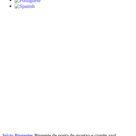
Click to enlarge
Início
Pingentes
Pingente de ponta de quartzo e cianite azul