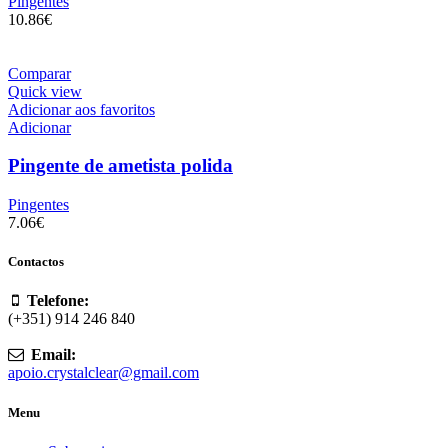
Pingentes
10.86
€
Comparar
Quick view
Adicionar aos favoritos
Adicionar
Pingente de ametista polida
Pingentes
7.06
€
Contactos
Telefone:
(+351) 914 246 840
Email:
apoio.crystalclear@gmail.com
Menu