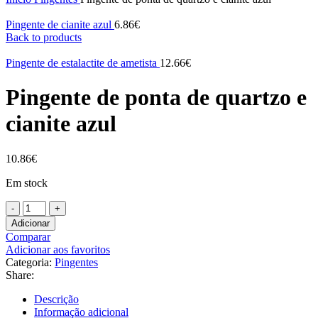
Pingente de cianite azul
6.86
€
Back to products
Pingente de estalactite de ametista
12.66
€
Pingente de ponta de quartzo e
cianite azul
10.86
€
Em stock
Quantidade
de
Adicionar
Pingente
Comparar
de
Adicionar aos favoritos
ponta
Categoria:
Pingentes
de
Share:
quartzo
e
Descrição
cianite
Informação adicional