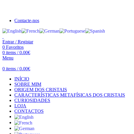
Seja bem vindo à Crystal Clear
Portes gratuitos acima de €100 para Portugal Continental!
Contacte-nos
Entrar / Registar
0
Favoritos
0
items
/
0.00
€
Menu
0
items
/
0.00
€
INÍCIO
SOBRE MIM
ORIGEM DOS CRISTAIS
CARACTERÍSTICAS METAFÍSICAS DOS CRISTAIS
CURIOSIDADES
LOJA
CONTACTOS