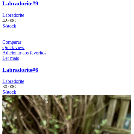
Labradorite#9
Labradorite
42.00
€
S/stock
Comparar
Quick view
Adicionar aos favoritos
Ler mais
Labradorite#6
Labradorite
30.00
€
S/stock