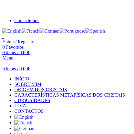
Seja bem vindo à Crystal Clear
Portes gratuitos acima de €100 para Portugal Continental!
Contacte-nos
Entrar / Registar
0
Favoritos
0
items
/
0.00
€
Menu
0
items
/
0.00
€
INÍCIO
SOBRE MIM
ORIGEM DOS CRISTAIS
CARACTERÍSTICAS METAFÍSICAS DOS CRISTAIS
CURIOSIDADES
LOJA
CONTACTOS