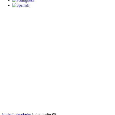
S/stock
Click to enlarge
Início
Labradorite
Labradorite #5