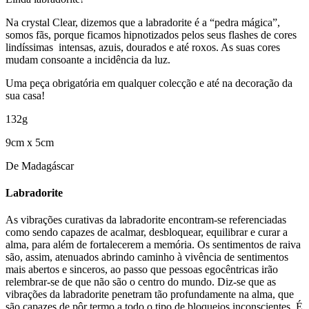
Na crystal Clear, dizemos que a labradorite é a “pedra mágica”,
somos fãs, porque ficamos hipnotizados pelos seus flashes de cores
lindíssimas intensas, azuis, dourados e até roxos. As suas cores
mudam consoante a incidência da luz.
Uma peça obrigatória em qualquer colecção e até na decoração da
sua casa!
132g
9cm x 5cm
De Madagáscar
Labradorite
As vibrações curativas da labradorite encontram-se referenciadas
como sendo capazes de acalmar, desbloquear, equilibrar e curar a
alma, para além de fortalecerem a memória. Os sentimentos de raiva
são, assim, atenuados abrindo caminho à vivência de sentimentos
mais abertos e sinceros, ao passo que pessoas egocêntricas irão
relembrar-se de que não são o centro do mundo. Diz-se que as
vibrações da labradorite penetram tão profundamente na alma, que
são capazes de pôr termo a todo o tipo de bloqueios inconscientes. É