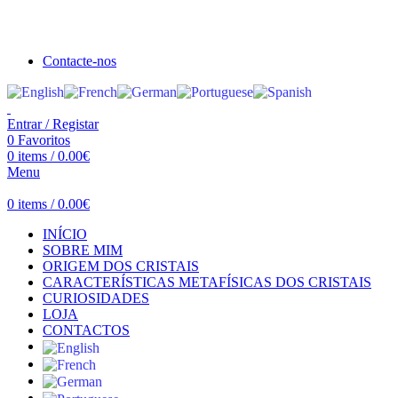
Seja bem vindo à Crystal Clear
Portes gratuitos acima de €100 para Portugal Continental!
Contacte-nos
Entrar / Registar
0
Favoritos
0
items
/
0.00
€
Menu
0
items
/
0.00
€
INÍCIO
SOBRE MIM
ORIGEM DOS CRISTAIS
CARACTERÍSTICAS METAFÍSICAS DOS CRISTAIS
CURIOSIDADES
LOJA
CONTACTOS