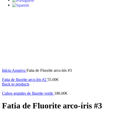
S/stock
Top
Click to enlarge
Início
Arquivo
Fatia de Fluorite arco-íris #3
Fatia de fluorite arco-íris #2
55.00
€
Back to products
Cubos grandes de fluorite verde
186.00
€
Fatia de Fluorite arco-íris #3