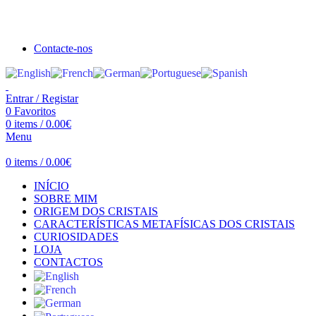
Seja bem vindo à Crystal Clear
Portes gratuitos acima de €100 para Portugal Continental!
Contacte-nos
Entrar / Registar
0
Favoritos
0
items
/
0.00
€
Menu
0
items
/
0.00
€
INÍCIO
SOBRE MIM
ORIGEM DOS CRISTAIS
CARACTERÍSTICAS METAFÍSICAS DOS CRISTAIS
CURIOSIDADES
LOJA
CONTACTOS