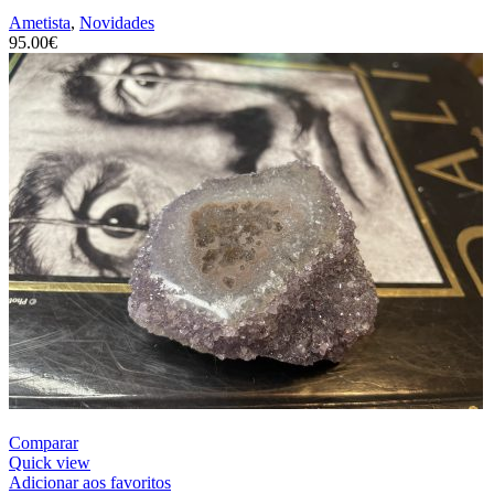
Ametista
,
Novidades
95.00
€
Comparar
Quick view
Adicionar aos favoritos