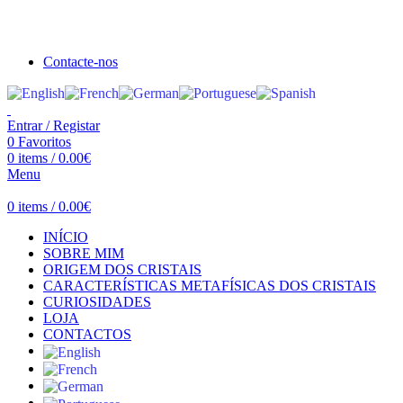
Seja bem vindo à Crystal Clear
Portes gratuitos acima de €100 para Portugal Continental!
Contacte-nos
Entrar / Registar
0
Favoritos
0
items
/
0.00
€
Menu
0
items
/
0.00
€
INÍCIO
SOBRE MIM
ORIGEM DOS CRISTAIS
CARACTERÍSTICAS METAFÍSICAS DOS CRISTAIS
CURIOSIDADES
LOJA
CONTACTOS